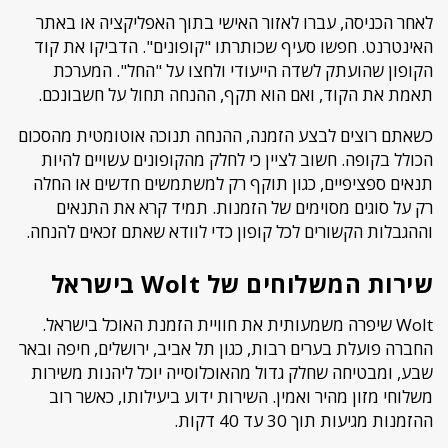
לאחר הכניסה, עברו לאזור האישי בתוך האפליקציה או באתר
האינטרנט. חפשו סעיף שכותרתו "קופונים". הדביקו את קוד
הקופון שהועתק לשדה הייעודי ולחצו על "החל". המערכת
תאמת את הקוד, ואם הוא תקף, ההנחה תחול על חשבונכם.
כשאתם רוצים לבצע הזמנה, ההנחה תנוכה אוטומטית מהסכום
הכולל בקופה. חשוב לציין כי לחלק מהקופונים עשויים להיות
תנאים ספציפיים, כגון תוקף רק למשתמשים חדשים או החלה
רק על סוגים מסוימים של הזמנות. תמיד קרא את התנאים
וההגבלות הקשורים לכל קופון כדי לוודא שאתם זכאים להנחה.
שירות המשלוחים של Wolt בישראל
Wolt שיפרה משמעותית את חוויית הזמנת האוכל בישראל.
החברה פועלת בערים רבות, כגון תל אביב, ירושלים, חיפה ובאר
שבע, ומבטיחה שחלק גדול מהאוכלוסייה יוכל ליהנות משירות
משלוחי מזון מהיר ואמין. השירות ידוע ביעילותו, כאשר רוב
ההזמנות מגיעות תוך 30 עד 40 דקות.