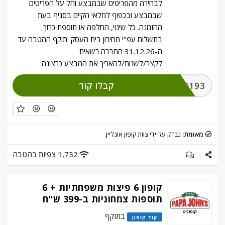
לבחירה מהפריטים שבמבצע וחל על הפריטים
שבמבצע ובכפוף למלאי הקיים בסניף בעת
ההזמנה. כל שינוי, החלפה או תוספת כרוך
בתשלום עפ"י מחירון בית העסק. תוקף ההטבה עד
ה-31.12.26 החברה רשאית
לקצר/לשנות/להאריך את המבצע כרצונה.
קבלו קוד
CLICK193
מאומת:
נבדק על-ידי צוות קופון אונליין.
1,732 צפיות בהטבה
קופון 6 פיצות משפחתיות + 6
תוספות צמחוניות ב-399 ש"ח
בתוקף
קוד קופון