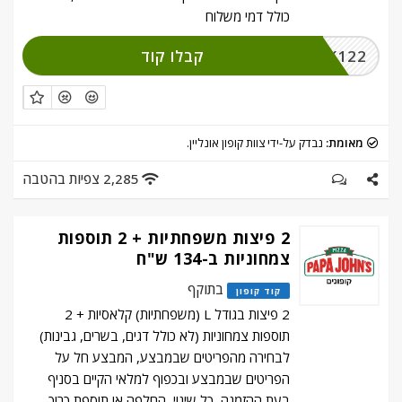
כולל דמי משלוח
קבלו קוד
CLICK122
מאומת:
נבדק על-ידי צוות קופון אונליין.
2,285 צפיות בהטבה
2 פיצות משפחתיות + 2 תוספות
צמחוניות ב-134 ש"ח
בתוקף
קוד קופון
2 פיצות בגודל L (משפחתיות) קלאסיות + 2
תוספות צמחוניות (לא כולל דגים, בשרים, גבינות)
לבחירה מהפריטים שבמבצע, המבצע חל על
הפריטים שבמבצע ובכפוף למלאי הקיים בסניף
בעת ההזמנה, כל שינוי, החלפה או תוספת כרוך