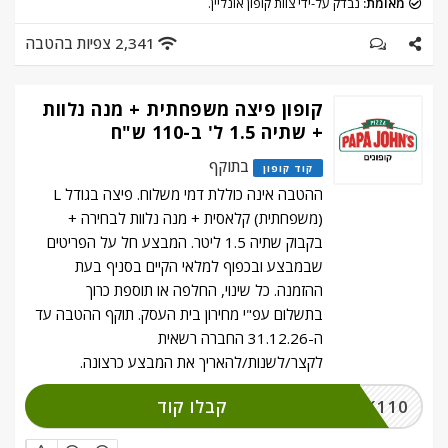
מאומת:
נבדק על-ידי צוות קופון אונליין.
2,341 צפיות בהטבה
קופון פיצה משפחתית + מנה נלוות
+ שתיה 1.5 ל' ב-110 ש"ח
בתוקף
קוד קופון
ההטבה אינה כוללת דמי משלוח. פיצה בגודל L
(משפחתית) קלאסית + מנה נלוות לבחירה +
בקבוק שתיה 1.5 ליטר. המבצע חל על הפריטים
שבמבצע ובכפוף למלאי הקיים בסניף בעת
ההזמנה. כל שינוי, החלפה או תוספת כרוך
בתשלום עפ"י מחירון בית העסק. תוקף ההטבה עד
ה-31.12.26 החברה רשאית
לקצר/לשנות/להאריך את המבצע כרצונה.
קבלו קוד
CLICK110