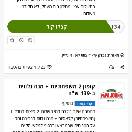
בתשלום עפ"י מחירון בית העסק, לא כול דמי
משלוח
קבלו קוד
CLICK134
מאומת:
נבדק על-ידי צוות קופון אונליין.
1,723 צפיות בהטבה
קופון 2 משפחתיות + מנה נלווית
ב-139 ש"ח
בתוקף
קוד קופון
ההטבה אינה כוללת דמי משלוח. 2 פיצות בגודל L
(משפחתיות) קלאסיות + מנה נלוות לבחירה וחל
על הפריטים שבמבצע ובכפוף למלאי הקיים