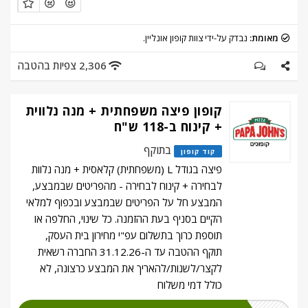
מאומת:
נבדק על-ידי צוות קופון אונליין.
2,306 צפיות בהטבה
קופון פיצה משפחתית + מנה נלווית
+ קינוח ב-118 ש"ח
בתוקף
קוד קופון
פיצה בגודל L (משפחתית) קלאסית + מנה נלוות
לבחירה + קינוח לבחירה - מהפריטים שבמבצע,
המבצע חל על הפריטים שבמבצע ובכפוף למלאי
הקיים בסניף בעת ההזמנה. כל שינוי, החלפה או
תוספת כרוך בתשלום עפ"י מחירון בית העסק,
תוקף ההטבה עד ה-31.12.26 החברה רשאית
לקצר/לשנות/להאריך את המבצע כרצונה, לא
כולל דמי משלוח