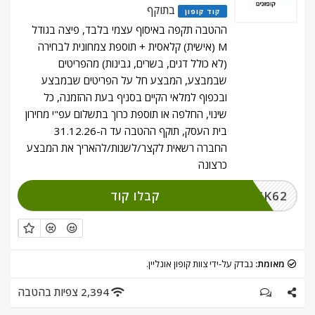
בתוקף
קוד קופון
ההטבה תקפה באיסוף עצמי בלבד, פיצה בגודל
M (אישית) קלאסית + תוספת צמחונית לבחירה
(לא כולל דגים, בשרים, גבינות) מהפריטים
שבמבצע, המבצע חל על הפריטים שבמבצע
ובכפוף למלאי הקיים בסניף בעת ההזמנה, כל
שינוי, החלפה או תוספת כרוך בתשלום עפ"י מחירון
בית העסק, תוקף ההטבה עד ה-31.12.26
החברה רשאית לקצר/לשנות/להאריך את המבצע
כרצונה
קבלו קוד
CLICK62
מאומת:
נבדק על-ידי צוות קופון אונליין.
2,394 צפיות בהטבה