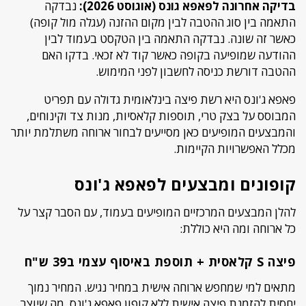
בדיקה אחרונה לפאפא גונס (אוגוסט 2026):
נבדקה
התאמה בין סוג ההטבה לבין מקום ההזנה (עגלה מול קופה)
כאשר זה שונה. נבדקה התאמה בין הטקסט בעמוד לבין
ההודעה שמופיעה בקופה כאשר קוד לא זכאי. בדקו האם
ההטבה דורשת כניסה לחשבון לפני המימוש.
פאפא ג'ונס היא רשת פיצה בינלאומית גדולה עם תפריט
המבוסס על בצק טרי, תוספות קלאסיות, מנות צד וקינוחים,
והמבצעים המופיעים כאן מסייעים לבחור ארוחה משתלמת יותר
מכלל האפשרויות הקיימות.
קופונים ומבצעים לפאפא ג'ונס
להלן המבצעים המרכזיים המופיעים בעמוד, עם הסבר קצר על
כל ארוחה ומה היא כוללת:
פיצה S קלאסית + תוספת באיסוף עצמי ב39 ש"ח
מתאים למי שמחפש ארוחה אישית במחיר נגיש. המחיר נמוך
יחסית להזמנת פיצה אישית ללא קופון פאפא ג'ונס, מה שיוצר