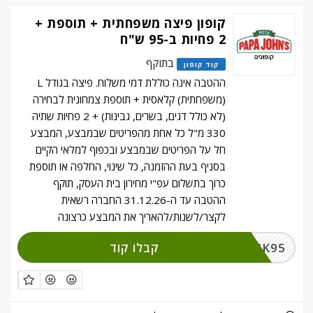
קופון פיצה משפחתית + תוספת +
2 פחיות ב-95 ש"ח
בתוקף
קוד קופון
ההטבה אינה כוללת דמי משלוח. פיצה בגודל L
(משפחתית) קלאסית + תוספת צמחונית לבחירה
(לא כולל דגים, בשרים, גבינות) + 2 פחיות שתיה
330 מ"ל כל אחת מהפריטים שבמבצע, המבצע
חל על הפריטים שבמבצע ובכפוף למלאי הקיים
בסניף בעת ההזמנה, כל שינוי, החלפה או תוספת
כרוך בתשלום עפ"י מחירון בית העסק, תוקף
ההטבה עד ה-31.12.26 החברה רשאית
לקצר/לשנות/להאריך את המבצע כרצונה
קבלו קוד
CLICK95