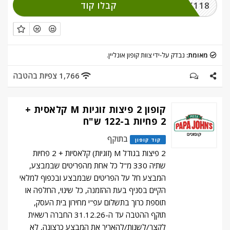
קבלו קוד
CLICK118
מאומת:
נבדק על-ידי צוות קופון אונליין.
1,766 צפיות בהטבה
קופון 2 פיצות זוגיות M קלאסית +
2 פחיות ב-122 ש"ח
בתוקף
קוד קופון
2 פיצות בגודל M (זוגיות) קלאסיות + 2 פחיות
שתיה 330 מ"ל כל אחת מהפריטים שבמבצע,
המבצע חל על הפריטים שבמבצע ובכפוף למלאי
הקיים בסניף בעת ההזמנה, כל שינוי, החלפה או
תוספת כרוך בתשלום עפ"י מחירון בית העסק,
תוקף ההטבה עד ה-31.12.26 החברה רשאית
לקצר/לשנות/להאריך את המבצע כרצונה, לא