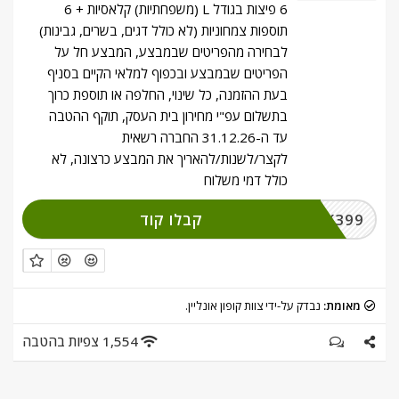
6 פיצות בגודל L (משפחתיות) קלאסיות + 6
תוספות צמחוניות (לא כולל דגים, בשרים, גבינות)
לבחירה מהפריטים שבמבצע, המבצע חל על
הפריטים שבמבצע ובכפוף למלאי הקיים בסניף
בעת ההזמנה, כל שינוי, החלפה או תוספת כרוך
בתשלום עפ"י מחירון בית העסק, תוקף ההטבה
עד ה-31.12.26 החברה רשאית
לקצר/לשנות/להאריך את המבצע כרצונה, לא
כולל דמי משלוח
קבלו קוד
CLICK399
מאומת:
נבדק על-ידי צוות קופון אונליין.
1,554 צפיות בהטבה