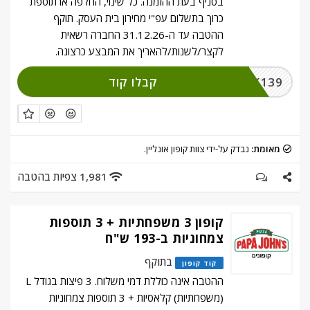
בסניף בעת ההזמנה. כל שינוי, החלפה או תוספת
כרוך בתשלום עפ"י מחירון בית העסק. תוקף
ההטבה עד ה-31.12.26 החברה רשאית
לקצר/לשנות/להאריך את המבצע כרצונה.
קבלו קוד
CLICK139
מאומת:
נבדק על-ידי צוות קופון אונליין.
1,981 צפיות בהטבה
קופון 3 משפחתיות + 3 תוספות
צמחוניות ב-193 ש"ח
בתוקף
קוד קופון
ההטבה אינה כוללת דמי משלוח. 3 פיצות בגודל L
(משפחתיות) קלאסיות + 3 תוספות צמחוניות