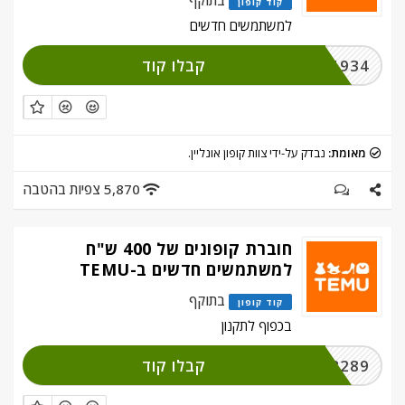
בתוקף
קוד קופון
למשתמשים חדשים
קבלו קוד
ACR941934
מאומת:
נבדק על-ידי צוות קופון אונליין.
5,870 צפיות בהטבה
חוברת קופונים של 400 ש"ח
למשתמשים חדשים ב-TEMU
בתוקף
קוד קופון
בכפוף לתקנון
קבלו קוד
ALF463289