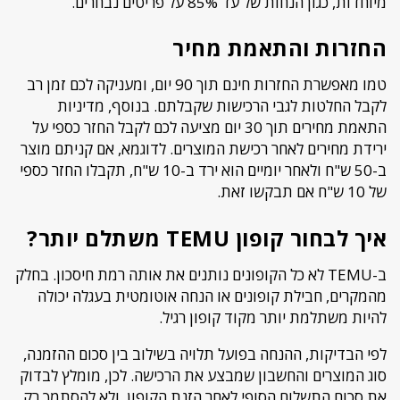
מיוחדות, כגון הנחות של עד 85% על פריטים נבחרים.
החזרות והתאמת מחיר
טמו מאפשרת החזרות חינם תוך 90 יום, ומעניקה לכם זמן רב
לקבל החלטות לגבי הרכישות שקבלתם. בנוסף, מדיניות
התאמת מחירים תוך 30 יום מציעה לכם לקבל החזר כספי על
ירידת מחירים לאחר רכישת המוצרים. לדוגמא, אם קניתם מוצר
ב-50 ש"ח ולאחר יומיים הוא ירד ב-10 ש"ח, תקבלו החזר כספי
של 10 ש"ח אם תבקשו זאת.
איך לבחור קופון TEMU משתלם יותר?
ב-TEMU לא כל הקופונים נותנים את אותה רמת חיסכון. בחלק
מהמקרים, חבילת קופונים או הנחה אוטומטית בעגלה יכולה
להיות משתלמת יותר מקוד קופון רגיל.
לפי הבדיקות, ההנחה בפועל תלויה בשילוב בין סכום ההזמנה,
סוג המוצרים והחשבון שמבצע את הרכישה. לכן, מומלץ לבדוק
את סכום התשלום הסופי לאחר הזנת הקופון, ולא להסתמך רק