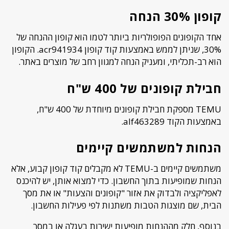
קופון 30% הנחה
אחד הקופונים הפופולריות ביותר לטמו הוא קופון ההנחה של
30%, שניתן לממש באמצעות קוד קופון acr941934. הקופון
הוא רב-תכליתי, ומעניק הנחה למגוון רחב של מוצרים באתר.
חבילת קופונים של 400 ש"ח
TEMU מספקת חבילת קופונים מיוחדת של 400 ש"ח,
באמצעות הקוד alf463289.
הנחות למשתמשים קיימים
משתמשים קיימים ב-TEMU לא מקבלים קוד קופון קבוע, אלא
הנחות שמופיעות בתוך החשבון. כדי למצוא אותן, יש להיכנס
לאפליקציה ולבדוק את אזור "קופונים והצעות" או את מסך
הבית, שם מוצגות הטבות משתנות לפי פעילות החשבון.
בנוסף, חלק מההנחות מופיעות ישירות בעגלה או במסך