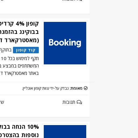
קופון 4% 
בבוקינג בהזמנ
(מאסטרקארד די
בתוקף
קוד קופון
ת
המשתתפים במבצע בלב
באתר מאסטרקארד דיי
מאומת:
נבדק על-ידי צוות קופון אונליין.
תגובות
של
10% הנחה בבו
נוספות בהצטרפו