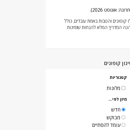
ה: אוגוסט 2026).
 קופונים והטבות באמת עובדים, כולל
בוקינג 20% הנחה, קוד קופון מאסטרקארד של 4% לארנק בוקינג, והנחות קבועות לחברי מועדון Genius. הנה המדריך המלא להנחות שזמינות
נון קופונים
קטגוריות
מלונות
מיון לפי...
חדש
מבוקש
עומד להסתיים