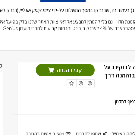
צוות קופון אונליין
(נבדק לאחרונ
מנת מלון - גם בלי להמתין למבצע אקראי. צוות האתר שלנו בדק בפועל אילו
קופון 
סי
2 הנחה לבוקינג על
קבלו הנחה
בהזמנה דרך
פוף לתקנון
יחה באימייל
שתפו לחברים
3,681 צפיות בהטבה