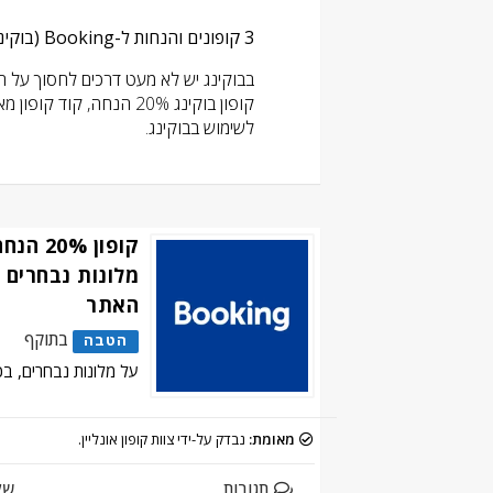
3 קופונים והנחות ל-Booking (בוקינג) בעמוד זה, שנבדקו במסך התשלום על-ידי
בבוקינג יש לא מעט דרכים לחסוך על הז
לשימוש בבוקינג.
קופון 0%
מלונות נבחרים 
האתר
בתוקף
הטבה
על מלונות נבחרים, בכ
מאומת:
נבדק על-ידי צוות קופון אונליין.
תגובות
של