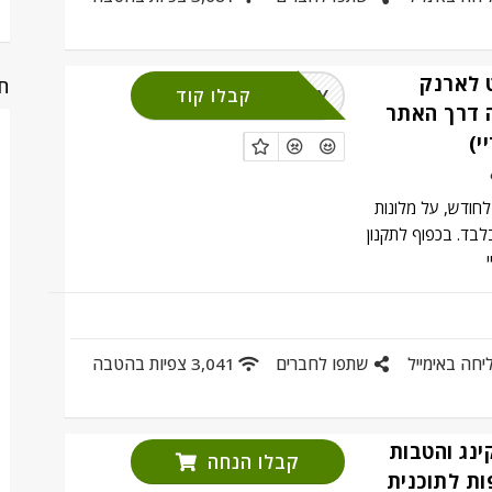
קרדיט לארנק
חנ
קבלו קוד
MASTERCARDAY
ה דרך האתר
י)
קף למימוש בכל 10 לחודש, על מלונות
ד. בכפוף לתקנון
יחה באימייל
שתפו לחברים
3,041 צפיות בהטבה
קינג והטבות
קבלו הנחה
ת לתוכנית