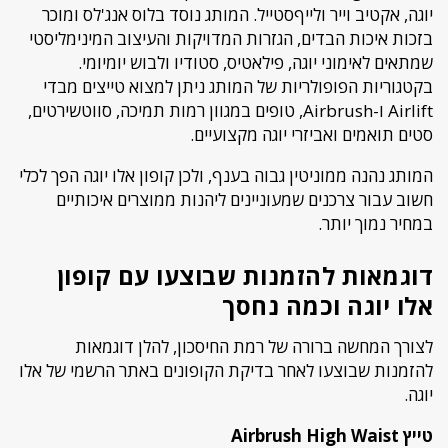
יוגה, אקטיב וייר ולייףסטייל. המותג נוסד בלוס אנג'לס ומוכר
בזכות איכות הבדים, הגזרות המדויקות והעיצוב המינימליסטי
שמתאים לאימוני יוגה, פילאטיס, סטודיו ולבוש יומיומי.
בקטגוריות הפופולריות של המותג ניתן למצוא טייצים מבדי
Airlift ו-Airbrush, טופים במגוון רמות תמיכה, סווטשירטים,
סטים תואמים ואביזרי יוגה מקצועיים.
המותג נהנה ממוניטין גבוה בענף, ולכן קופון אלו יוגה הפך לכלי
חשוב עבור צרכנים שמעוניינים ליהנות ממוצרים איכותיים
במחיר נמוך יותר.
דוגמאות להזמנות שבוצעו עם קופון
אלו יוגה וכמה נחסך
לצורך המחשה ברורה של רמת החיסכון, להלן דוגמאות
להזמנות שבוצעו לאחר בדיקת הקופונים באתר הרשמי של אלו
יוגה.
טייץ Airbrush High Waist