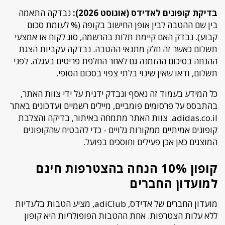
בדיקת קופונים לאדידס (אוגוסט 2026):
נבדקה התאמה
בין שם ההטבה לבין אופן החישוב בקופה (% לעומת סכום
קבוע). נבדק האם קיימת תלות בהרשמה, סוג לקוח או אמצעי
תשלום כאשר זה חלק מתנאי ההטבה. נבדקה עקביות הצגת
ההנחה בסיכום ההזמנה גם לאחר החלפת פריטים בעגלה. לפני
תשלום, ודאו שאין שינוי בלתי צפוי בסכום הסופי.
כל המידע בעמוד זה נאסף ונבדק ידנית על ידי צוות האתר,
בהתבסס על פרסומים פומביים, מיילים רשמיים ועדכונים באתר
adidas.co.il. צוות האתר מתמחה באיתור, בדיקה והצלבת
קופונים אמיתיים ממקורות גלויים - כדי להבטיח שהקופונים
המוצגים כאן אכן פעילים וחוסכים בפועל.
קופון 10% הנחה בהצטרפות חינם
למועדון החברים
מועדון החברים של אדידס, adiClub, מציע הטבות בלעדיות
ללא עלות הצטרפות. אחת ההטבות הפופולריות היא קופון