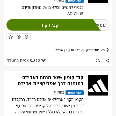
בתוקף
קוד קופון
בכפוף לתנאים המלאים של מועדון אדידס
ADICLUB
קבלו קוד
ממשו והירשמו
מאומת:
נבדק על-ידי צוות קופון אונליין.
3,812 צפיות בהטבה
קוד קופון 10% הנחה לאדידס
בהזמנה דרך אפליקציית אדידס
בתוקף
קוד קופון
הקופון תקף באפליקציית אדידס בלבד, בהקלדת
קוד קופון ייעודי, כולל כפל קופונים, מינ' 5,000
פריטים במלאי, לא כולל הייפים ושיתופי פעולה