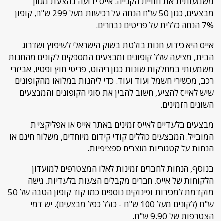
משמעותית את חוויית הקנייה. אייס ידועה בהצעת מגוון
מבצעים, כגון 50 ש"ח הנחה על רכישות מעל 299 ש"ח, קופון
7% הנחה כללית על פריטים נבחרים.
אייס היא כידוע חנות בולטת בשוק הישראלי לשיפוץ ושדרוג
הבית, מציעה שלל קופונים ומבצעים המספקים לקונים מהחנות
משמעותי במחלקות שונות כגון ריהוט, פריטי חוץ ופטיו, אביזרי
רכב, מכשירי חשמל ועוד ועוד. כדי ליהנות במלואו מהקופונים
שיש לאייס להציע, חשוב להבין את סוגי הקופונים והמבצעים
השונים הזמינים.
מבצעים בלעדיים לאייס זמינים באתר אייס או אפליקציית
המובייל. המבצעים כוללים קודי קידום מיוחדים, משלוח חינם או
הנחות על קטגוריות מוצרים ספציפיות.
בנוסף, הנחות לחברים זמינות לאלו המצטרפים למועדון
הלקוחות של אייס, חברים מקבלים הצעות בלעדיות, גישה
מוקדמת למכירות ופינוקים נוספים כמו קוד קופון הטבה של 50
ש"ח (לקונים מעל 100 ש"ח - כולל כפל מבצעים). יש דמי
הצטרפות של 9.90 ש"ח.