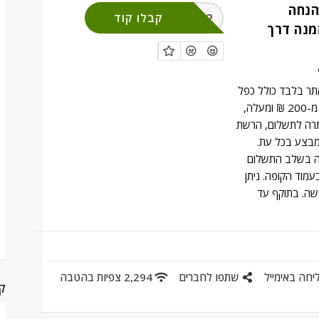
 קופון 12% הנחה
TIM12
קבלו קוד
מנה דרך
באתר בלבד כולל כפל
מבצעים, בקנייה החל מ-200 ₪ ומעלה,
רה לתשלום, הרשת
בצע בכל עת.
ה בשלב התשלום
מוד הקופה. ניתן
שה. בתוקף עד
יחה באימייל
שתפו לחברים
2,294 צפיות בהטבה
קט