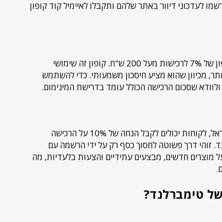
ו לעדכוני דיוור באתר שלהם ותקבלו לאיימיל קוד קופון
הנחה משמעותית נוספת זמינה היא קוד קופון של 7% לרכישות מעל 200 ש"ח. קופון זה שימושי
תר, מכיוון שהוא מציע חיסכון משמעותי. כדי להשתמש
 ולוודא שסכום הרכישה הכולל עומד בדרישת המינימום.
על ידי הצטרפות לניוזלטר של טימברלנד ישראל, לקוחות יכולים לקבל הנחה של 10% על הרכישה
. זוהי דרך פשוטה לחסוך כסף רק על ידי הרשמה עם
על מוצרים חדשים, מבצעים עתידיים והצעות בלעדיות, מה
.
של טימברלנד?