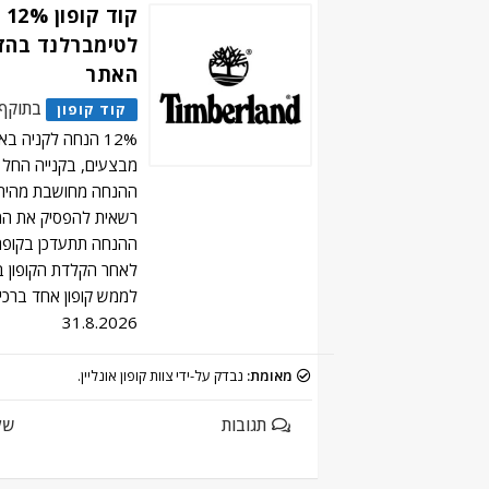
קוד
לטימברלנד בהז
האתר
בתוקף
קוד קופון
12% הנחה לקניה 
ההנחה מחושבת מהית
רשאית להפסיק את המ
ההנחה תתעדכן בקופ
לאחר הקלדת הקופון בע
לממש קופון אחד ברכי
31.8.2026
מאומת:
נבדק על-ידי צוות קופון אונליין.
תגובות
של