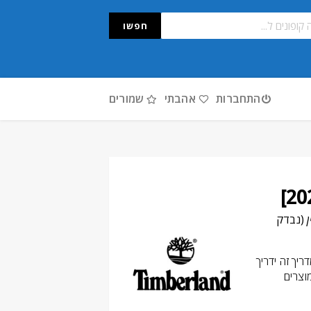
חפשו
התחברות
אהבתי
שמורים
ן
(נבדק
יך זה ידריך
וצרים