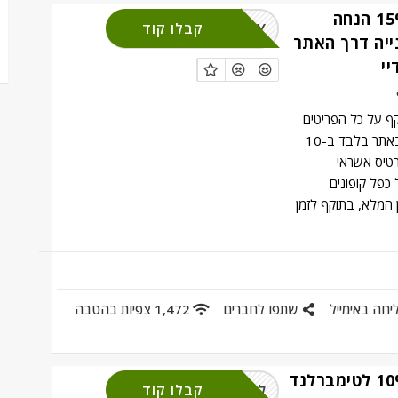
קוד קופון של 15% הנחה
קבלו קוד
MASTERCARDAY
ייה דרך האתר
י
ף על כל הפריטים
באתר, המבצע תקף באתר בלבד ב-10
טיס אשראי
כפל קופונים
 המלא, בתוקף לזמן
יחה באימייל
שתפו לחברים
1,472 צפיות בהטבה
קוד קופון של 10% לטימברלנד
קבלו קוד
לחצו מימוש והירשמו