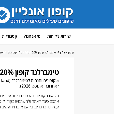
דלג
שירות לקוחות
מי אנחנו?
קטגוריות
לתוכן
>
קופון אונליין
טימברלנד קופון 20% הנחה - כל הקופונים וההטבות
טימברלנד קופון 20% הנחה - כל הקופונים וההטבות [אוגוסט 2026]
5 קופונים והנחות לטימברלנד (Timberland) בעמוד זה, לאחר בדיקה במסך התשלום על ידי
לאחרונה: אוגוסט 2026).
מציאת הקופונים הטובים ביותר על פרט
אתכם כיצד לאתר ולהשתמש בקודי קופון
עמידים וטרנדים. בין אם אתם מחפשים ה