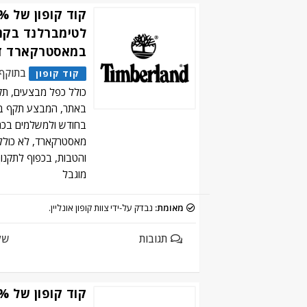
לטימברלנד בקנ
במאסטרקארד די
בתוקף
קוד קופון
כולל כפל מבצעים, תק
בחודש ולמשלמים בכר
מאסטרקארד, לא כולל 
והטבות, בכפוף לתקנון
מוגבל
מאומת:
נבדק על-ידי צוות קופון אונליין.
תגובות
של