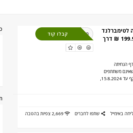
סי
20 הנחה לטימברלנד
TIM20
קבלו קוד
למזמינים מעל 199.9 ₪ דרך
ף הנחיתה
שאינם משתתפים
במבצעי השבוע, בתוקף עד 15.8.2024,
חנ
יחה באימייל
שתפו לחברים
2,669 צפיות בהטבה