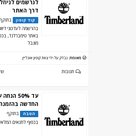
לנרשמים לניוזלט
דרך האתר
בתוקף
קוד קופון
בהרשמה לעדכוני דיוור
באתר טימברלנד, בכפוף
מוגבל
מאומת:
נבדק על-ידי צוות קופון אונליין.
תגובות
של
עד 50% הנ
החדשה בהזמנה
בתוקף
הטבה
בכפוף לתנאים המלאים