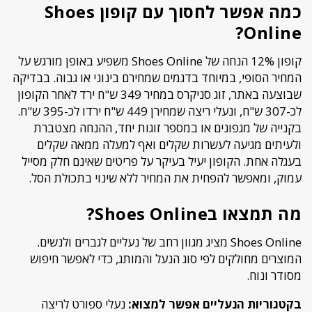
כמה אפשר לחסוך עם קופון Shoes
Online?
קופון 12% הנחה של Shoes Online משפיע באופן מורגש על
המחיר הסופי, במיוחד בדגמים שמחירם בינוני או גבוה. בבדיקה
שבוצעה באתר, זוג סניקרס במחיר 349 ש"ח ירד לאחר הקופון
לכ-307 ש"ח, ונעלי ריצה שמחירן 449 ש"ח ירדו לכ-395 ש"ח.
בקנייה של מגפונים או במספר זוגות יחד, ההנחה מצטברת
ולעיתים מגיעה לעשרות שקלים ואף למעלה ממאה שקלים
בעגלה אחת. הקופון יעיל בעיקר על פריטים שאינם חלק מסייל
עמוק, ומאפשר להפחית את המחיר ללא שינוי בתכולת הסל.
מה תמצאו בShoes Online?
Shoes Online מציג מגוון רחב של נעליים לגברים ולנשים.
המוצרים מחולקים לפי סוג הנעל והמותג, כדי לאפשר חיפוש
מסודר ונוח.
בקטגוריות הנעליים אפשר למצוא:
נעלי ספורט לריצה