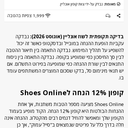
מאומת:
נבדק על-ידי צוות קופון אונליין.
1,999 צפיות בהטבה
בדיקה תקופתית לשוז אונליין (אוגוסט 2026):
נבדקה
עקביות הופעת ההנחה במובייל ובדסקטופ כאשר זה יכול
להשפיע על תהליך המימוש. נבדקה התאמה בין תיאור ההטבה
לבין סך החיסכון כפי שמופיע בקופה. נבדקה התאמה בין ניסוח
התנאים לבין שורת ההנחה כפי שמופיעה בפירוט התשלום. אם
יש תנאי מינימום סל, בדקו שסכום המוצרים המשתתפים עומד
בו.
קופון 12% הנחה לShoes Online
Shoes Online מציעה מספר הטבות משתנות, אך אחת
ההנחות הבולטות היא קופון 12% הנחה. הקוד מופיע בעמוד
הקופון שלך ומאפשר להוזיל דגמים רבים מהקטלוג. ההנחה אינה
חלה בדרך כלל על פריטים שנמצאים ב"סייל עמוק", אך כן