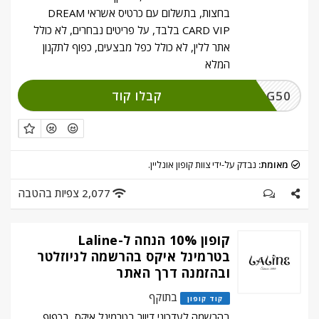
בחצות, בתשלום עם כרטיס אשראי DREAM
CARD VIP בלבד, על פריטים נבחרים, לא כולל
אתר ללין, לא כולל כפל מבצעים, כפוף לתקנון
המלא
קבלו קוד
LALAUG50
מאומת:
נבדק על-ידי צוות קופון אונליין.
2,077 צפיות בהטבה
קופון 10% הנחה ל-Laline
בטרמינל איקס בהרשמה לניוזלטר
ובהזמנה דרך האתר
בתוקף
קוד קופון
בהרשמה לעדכוני דיוור בטרמינל איקס, בכפוף