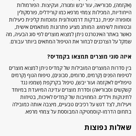
(אקזמה), סבוריאה, עור יבש ומגורה, ועקיצות. הפורמולות
הייחודיות, המכילות צמחי מרפא כמו קורידליס, פורסקולין
וסופורה יפנית, נבדקות דרמטולוגית ומוכחות קלינית כיעילות
ובטוחות לשימוש. המותג מציע פתרונות מותאמים אישית,
כאשר באתר האינטרנט ניתן למצוא מוצרים לפי סוג הבעיה, מה
שמקל על הצרכנים לבחור את הטיפול המתאים ביותר עבורם.
איזה סוגי מוצרים תמצאו בקמדיס?
בין סדרות המוצרים המובילות של קמדיס ניתן למצוא מוצרים
לטיפוח הפנים (קרמים, סרומים, סבונים), טיפוח הגוף (קרמים
טיפוליים לאקזמה ועור יבש), טיפול בקרקפת (שמפו נגד
קשקשים וסבוריאה) וסדרת מוצרים עדינה המיועדת במיוחד
לתינוקות וילדים. המחויבות של קמדיס לאיכות, בטיחות
ויעילות, לצד דגש על רכיבים טבעיים, מיצבה אותה כמובילה
בתחום הדרמו-קוסמטיקה המבוססת על צמחי מרפא.
שאלות נפוצות