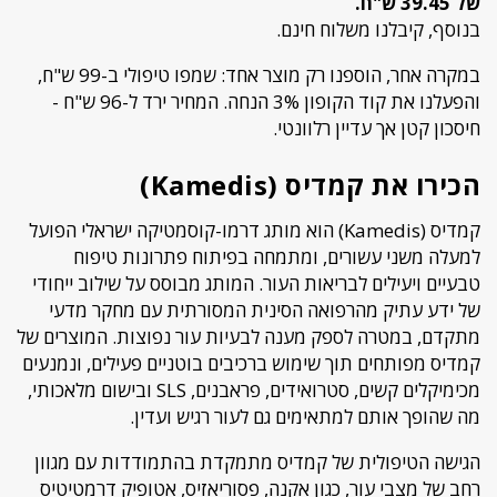
של 39.45 ש"ח.
בנוסף, קיבלנו משלוח חינם.
במקרה אחר, הוספנו רק מוצר אחד: שמפו טיפולי ב-99 ש"ח,
והפעלנו את קוד הקופון 3% הנחה. המחיר ירד ל-96 ש"ח -
חיסכון קטן אך עדיין רלוונטי.
הכירו את קמדיס (Kamedis)
קמדיס (Kamedis) הוא מותג דרמו-קוסמטיקה ישראלי הפועל
למעלה משני עשורים, ומתמחה בפיתוח פתרונות טיפוח
טבעיים ויעילים לבריאות העור. המותג מבוסס על שילוב ייחודי
של ידע עתיק מהרפואה הסינית המסורתית עם מחקר מדעי
מתקדם, במטרה לספק מענה לבעיות עור נפוצות. המוצרים של
קמדיס מפותחים תוך שימוש ברכיבים בוטניים פעילים, ונמנעים
מכימיקלים קשים, סטרואידים, פראבנים, SLS ובישום מלאכותי,
מה שהופך אותם למתאימים גם לעור רגיש ועדין.
הגישה הטיפולית של קמדיס מתמקדת בהתמודדות עם מגוון
רחב של מצבי עור, כגון אקנה, פסוריאזיס, אטופיק דרמטיטיס