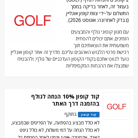
בעמוד זה, לאחר בדיקה במסך
התשלום על-ידי
צוות קופון אונליין
(נבדק לאחרונה: אוגוסט 2026).
עם מגוון קופוני גולף והמבצעים
הזמינים, אתם יכולים להפחית
משמעותית את הוצאותיכם תוך
רכישת פרטי הלבוש האהובים עליכם. מדריך זה אתר קופון אונליין
נועד לנווט אתכם בקודי הקופון העדכניים של גולף, ולהבטיח
שתנצלו את ההנחות המקסימליות.
קוד קופון 10% הנחה לגולף
בהזמנה דרך האתר
בתוקף
קוד קופון
לא כולל מבצע בהפתעה, על הפריטים שבמבצע,
לא כולל הנחה על דמי משלוח, לא כולל גיפט
קארד, אקסטרה 10% יינתנו לאחר הפחתת כל