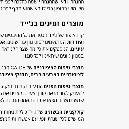
ההנחה. ודאו שההנחה יושמה כהלכה לפני הש
השימוש בקופון כדי לוודא שהוא תקף לפריט
מוצרים זמינים בג'ייד
קו האיפור של ג'ייד מכסה את כל ההיבטים של
ופודרות
המתאימים לסוגי גוון עור שונים. אפ
עיניים,
המספקים את כל מה שצריך למראה 
במגוון גוונים שיתאימו לכל סגנון.
מוצרי טיפוח הציפורניים
של GA-DE מבטיחים ציפורניים בריאות ויפות. המגוון כולל
לציפורניים בצבעים רבים, מחזקי ציפורניי
מוצרי טיפוח הפנים
הם עוד נקודת חוזקה. ג
להעניק לעור מראה קורן וצעיר. מוצרים אלה
שמשתמשים ימצאו את ההתאמה הנכונה לצר
קולקציית הבשמים
של ג'ייד כוללת ניחוחות
המושלם לכל שגרת יופי, עם אפשרויות המתא