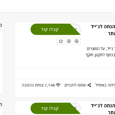
סי
ד קופון 30% הנחה לג'ייד
FORYOU
קבלו קוד
תר
'ייד, על המוצרים
פוף לתקנון, תוקף
יחה באימייל
שתפו לחברים
1,146 צפיות בהטבה
חנ
ד קופון 25% הנחה לג'ייד
WELCOME
קבלו קוד
תר